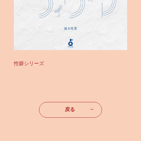
性癖シリーズ
→
戻る