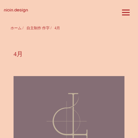
ホーム
/
自主制作 作字
/
4月
4月