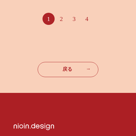
1
2
3
4
→
戻る