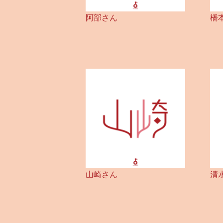
阿部さん
橋
山崎さん
清